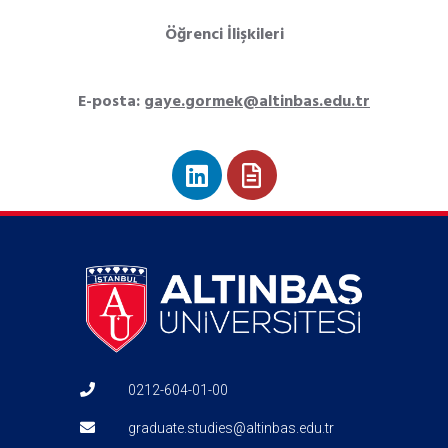
Öğrenci İlişkileri
E-posta:
gaye.gormek@altinbas.edu.tr
0212-604-01-00
graduate.studies@altinbas.edu.tr