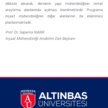
dikkate alınarak, derslerin yapı mühendisliğinin temel
araştırma alanlarında açılması önerilmektedir. Programa
inşaat mühendisliğinin diğer alanlarının da eklenmesi
planlanmaktadır.
Prof. Dr. Sepenta NAİMİ
İnşaat Mühendisliği Anabilim Dalı Başkanı