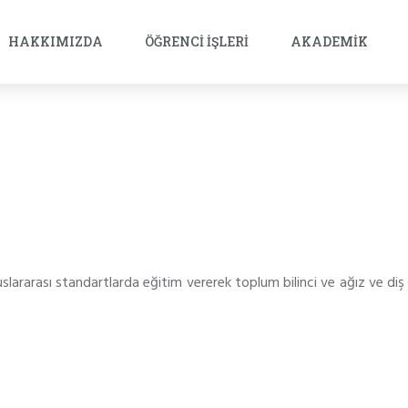
HAKKIMIZDA
ÖĞRENCI İŞLERI
AKADEMIK
luslararası standartlarda eğitim vererek toplum bilinci ve ağız ve di