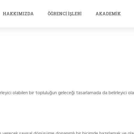
HAKKIMIZDA
ÖĞRENCI İŞLERI
AKADEMIK
leyici olabilen bir topluluğun geleceği tasarlamada da belirleyici ol
n verecek sayısal dönüşüme donanımlı bir biçimde hazırlamak ve ola