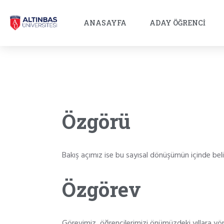
ANASAYFA
ADAY ÖĞRENCI
Özgörü
Bakış açımız ise bu sayısal dönüşümün içinde belir
Özgörev
Görevimiz, öğrencilerimizi önümüzdeki yıllara yö