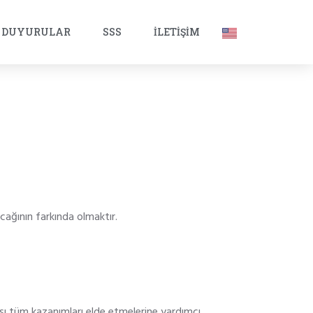
DUYURULAR
SSS
İLETIŞIM
acağının farkında olmaktır.
sı tüm kazanımları elde etmelerine yardımcı